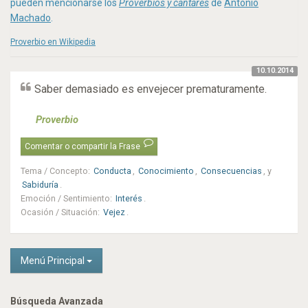
pueden mencionarse los
Proverbios y cantares
de
Antonio
Machado
.
Proverbio en Wikipedia
10.10.2014
Saber demasiado es envejecer prematuramente.
Proverbio
Comentar o compartir la Frase
Tema / Concepto
:
Conducta
,
Conocimiento
,
Consecuencias
, y
Sabiduría
.
Emoción / Sentimiento
:
Interés
.
Ocasión / Situación
:
Vejez
.
Menú Principal
Búsqueda Avanzada