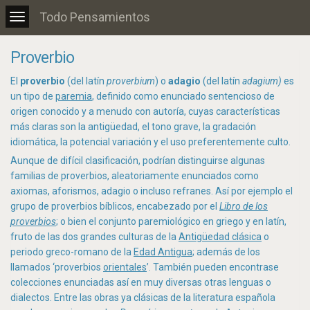
Todo Pensamientos
Toggle
navigation
Proverbio
El
proverbio
(del latín
proverbium
)​ o
adagio
(del latín
adagium)
​ es
un tipo de
paremia
, definido como enunciado sentencioso de
origen conocido y a menudo con autoría, cuyas características
más claras son la antigüedad, el tono grave, la gradación
idiomática, la potencial variación y el uso preferentemente culto.​
Aunque de difícil clasificación, podrían distinguirse algunas
familias de proverbios, aleatoriamente enunciados como
axiomas, aforismos, adagio o incluso refranes. Así por ejemplo el
grupo de proverbios bíblicos, encabezado por el
Libro de los
proverbios
; o bien el conjunto paremiológico en griego y en latín,
fruto de las dos grandes culturas de la
Antigüedad clásica
o
periodo greco-romano de la
Edad Antigua
; además de los
llamados ‘proverbios
orientales
’. También pueden encontrase
colecciones enunciadas así en muy diversas otras lenguas o
dialectos.​ Entre las obras ya clásicas de la literatura española