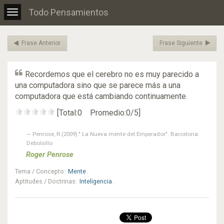
Todo Pensamientos
Toggle
navigation
Frase Anterior
Frase Siguiente
Recordemos que el cerebro no es muy parecido a
una computadora sino que se parece más a una
computadora que está cambiando continuamente.
[Total:0 Promedio:0/5]
Penrose, R.(2009)." La Nueva mente del Emperador". Barcelona:
Debolsillo
Roger
Penrose
Tema / Concepto
:
Mente
.
Aptitudes / Doctrinas
:
Inteligencia
.