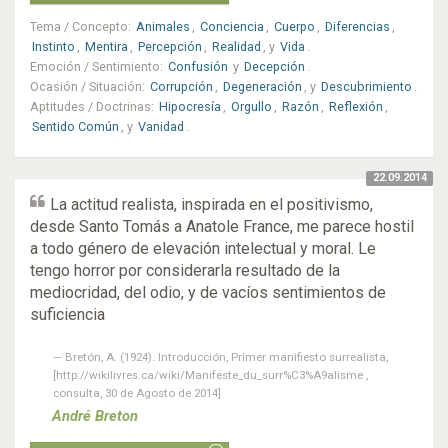
Tema / Concepto
:
Animales
,
Conciencia
,
Cuerpo
,
Diferencias
,
Instinto
,
Mentira
,
Percepción
,
Realidad
, y
Vida
.
Emoción / Sentimiento
:
Confusión
y
Decepción
.
Ocasión / Situación
:
Corrupción
,
Degeneración
, y
Descubrimiento
.
Aptitudes / Doctrinas
:
Hipocresía
,
Orgullo
,
Razón
,
Reflexión
,
Sentido Común
, y
Vanidad
.
22.09.2014
La actitud realista, inspirada en el positivismo,
desde Santo Tomás a Anatole France, me parece hostil
a todo género de elevación intelectual y moral. Le
tengo horror por considerarla resultado de la
mediocridad, del odio, y de vacíos sentimientos de
suficiencia
Bretón, A. (1924). Introducción, Primer manifiesto surrealista,
[http://wikilivres.ca/wiki/Manifeste_du_surr%C3%A9alisme ,
consulta, 30 de Agosto de 2014]
André Breton