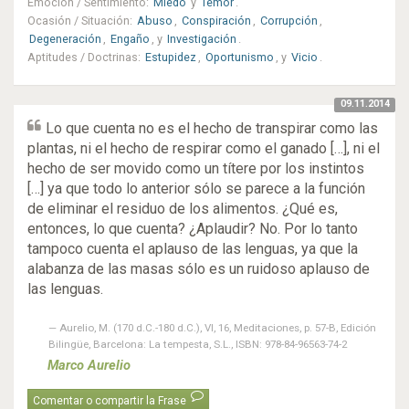
Emoción / Sentimiento
:
Miedo
y
Temor
.
Ocasión / Situación
:
Abuso
,
Conspiración
,
Corrupción
,
Degeneración
,
Engaño
, y
Investigación
.
Aptitudes / Doctrinas
:
Estupidez
,
Oportunismo
, y
Vicio
.
09.11.2014
Lo que cuenta no es el hecho de transpirar como las
plantas, ni el hecho de respirar como el ganado […], ni el
hecho de ser movido como un títere por los instintos
[…] ya que todo lo anterior sólo se parece a la función
de eliminar el residuo de los alimentos. ¿Qué es,
entonces, lo que cuenta? ¿Aplaudir? No. Por lo tanto
tampoco cuenta el aplauso de las lenguas, ya que la
alabanza de las masas sólo es un ruidoso aplauso de
las lenguas.
Aurelio, M. (170 d.C.-180 d.C.), VI, 16, Meditaciones, p. 57-B, Edición
Bilingüe, Barcelona: La tempesta, S.L., ISBN: 978-84-96563-74-2
Marco Aurelio
Comentar o compartir la Frase