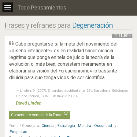
Todo Pensamientos
Toggle
navigation
Frases y refranes para
Degeneración
11.11.2014
Cabe preguntarse si la meta del movimiento del
«diseño inteligente» es en realidad hacer ciencia
legítima que ponga en tela de juicio la teoría de la
evolución o, más bien, consistem meramente en
elaborar una visión del «creacionismo» lo bastante
diluida para que tenga visos de ser científica…
Linden, D. (2007), El cerebro accidental, p. 251, Barcelona: Ediciones
Paidos Ibérica, ISBN: 978-84-493-2338-6
David Linden
Comentar o compartir la Frase
Tema / Concepto
:
Ciencia
,
Estrategia
,
Mentira
,
Oscuridad
, y
Preguntas
.