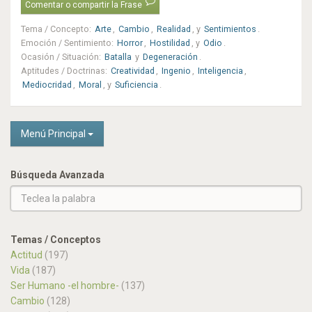
Comentar o compartir la Frase
Tema / Concepto
:
Arte
,
Cambio
,
Realidad
, y
Sentimientos
.
Emoción / Sentimiento
:
Horror
,
Hostilidad
, y
Odio
.
Ocasión / Situación
:
Batalla
y
Degeneración
.
Aptitudes / Doctrinas
:
Creatividad
,
Ingenio
,
Inteligencia
,
Mediocridad
,
Moral
, y
Suficiencia
.
Menú Principal
Búsqueda Avanzada
Temas / Conceptos
Actitud
(197)
Vida
(187)
Ser Humano -el hombre-
(137)
Cambio
(128)