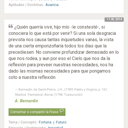
Aptitudes / Doctrinas
:
Avaricia
.
17.05.2014
¿Quién querría vivir, hijo mío -le constesté-, si
conociera lo que está por venir? Si una sola desgracia
prevista nos causa tantas inquietudes vanas, la vista
de una cierta emponzoñaría todos los días que la
precediesen. No conviene profundizar demasiado en lo
que nos rodea; y aun por eso el Cielo que nos da la
reflexión para preveer nuestras necesidades, nos ha
dado las mismas necesidades para que pongamos
coto a nuestra reflexión
Bernadín de Saint-Pierre, J.H., (1787) Pablo y Virgína, p. 167,
Madrid: Pantaleon Aznar (1798: Traducción)
A. Bernardin
Comentar o compartir la Frase
Tema / Concepto
:
Fortuna
y
Futuro
.
Emoción / Sentimiento
:
Inquietud
.