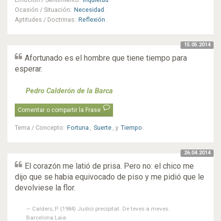
Ocasión / Situación
:
Necesidad
.
Aptitudes / Doctrinas
:
Reflexión
.
15.05.2014
Afortunado es el hombre que tiene tiempo para
esperar.
Pedro Calderón de la Barca
Comentar o compartir la Frase
Tema / Concepto
:
Fortuna
,
Suerte
, y
Tiempo
.
26.04.2014
El corazón me latió de prisa. Pero no: el chico me
dijo que se habia equivocado de piso y me pidió que le
devolviese la flor.
Calders, P. (1984) Judici precipitat. De teves a meves.
Barcelona:Laia