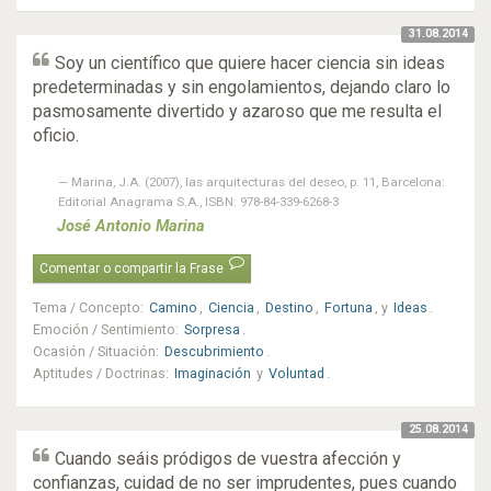
31.08.2014
Soy un científico que quiere hacer ciencia sin ideas
predeterminadas y sin engolamientos, dejando claro lo
pasmosamente divertido y azaroso que me resulta el
oficio.
Marina, J.A. (2007), las arquitecturas del deseo, p. 11, Barcelona:
Editorial Anagrama S.A., ISBN: 978-84-339-6268-3
José Antonio Marina
Comentar o compartir la Frase
Tema / Concepto
:
Camino
,
Ciencia
,
Destino
,
Fortuna
, y
Ideas
.
Emoción / Sentimiento
:
Sorpresa
.
Ocasión / Situación
:
Descubrimiento
.
Aptitudes / Doctrinas
:
Imaginación
y
Voluntad
.
25.08.2014
Cuando seáis pródigos de vuestra afección y
confianzas, cuidad de no ser imprudentes, pues cuando