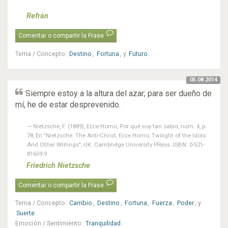
Refrán
Comentar o compartir la Frase
Tema / Concepto
:
Destino
,
Fortuna
, y
Futuro
.
05.08.2014
Siempre estoy a la altura del azar; para ser dueño de
mí, he de estar desprevenido.
Nietzsche, F. (1889), Ecce Homo, Por qué soy tan sabio, núm. 4, p.
78, En "Nietzsche: The Anti-Christ, Ecce Homo, Twilight of the Idols:
And Other Writings", UK: Cambridge University PRess. ISBN: 0-521-
81659-9
Friedrich Nietzsche
Comentar o compartir la Frase
Tema / Concepto
:
Cambio
,
Destino
,
Fortuna
,
Fuerza
,
Poder
, y
Suerte
.
Emoción / Sentimiento
:
Tranquilidad
.