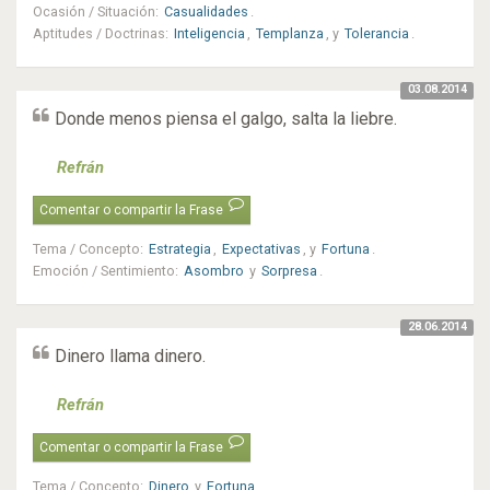
Ocasión / Situación
:
Casualidades
.
Aptitudes / Doctrinas
:
Inteligencia
,
Templanza
, y
Tolerancia
.
03.08.2014
Donde menos piensa el galgo, salta la liebre.
Refrán
Comentar o compartir la Frase
Tema / Concepto
:
Estrategia
,
Expectativas
, y
Fortuna
.
Emoción / Sentimiento
:
Asombro
y
Sorpresa
.
28.06.2014
Dinero llama dinero.
Refrán
Comentar o compartir la Frase
Tema / Concepto
:
Dinero
y
Fortuna
.