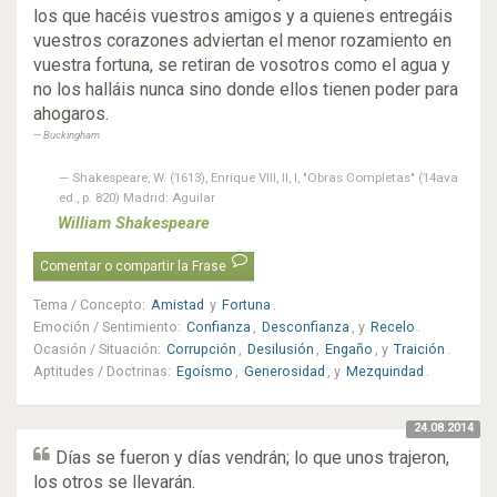
los que hacéis vuestros amigos y a quienes entregáis
vuestros corazones adviertan el menor rozamiento en
vuestra fortuna, se retiran de vosotros como el agua y
no los halláis nunca sino donde ellos tienen poder para
ahogaros.
Buckingham
Shakespeare, W. (1613), Enrique VIII, II, I, "Obras Completas" (14ava
ed., p. 820) Madrid: Aguilar
William Shakespeare
Comentar o compartir la Frase
Tema / Concepto
:
Amistad
y
Fortuna
.
Emoción / Sentimiento
:
Confianza
,
Desconfianza
, y
Recelo
.
Ocasión / Situación
:
Corrupción
,
Desilusión
,
Engaño
, y
Traición
.
Aptitudes / Doctrinas
:
Egoísmo
,
Generosidad
, y
Mezquindad
.
24.08.2014
Días se fueron y días vendrán; lo que unos trajeron,
los otros se llevarán.