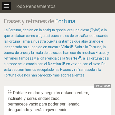
Todo Pensamientos
Toggle
navigation
Frases y refranes de
Fortuna
La Fortuna, decían en la antigua grecia, era una diosa (Tyké) a la
que pintaban como ciega así pues, no es de extrañar que cuando
la Fortuna llama a nuestra puerta sintamos que algo grande e
inesperado ha sucedido en nuestra
Vida
. Sobre la Fortuna, la
buena de unos y la mala de otros, se han escrito muchas Frases y
refranes famosas y a, diferencia de la
Suerte
, a la Fortuna casi
siempre se la asocia con el
Destino
en vez de con el azar. En
esta sección hemos recopilado las Frases y refranessobre la
Fortuna que nos han parecido más sobresalientes.
19.03.2020
Dóblate en dos y seguirás estando entero,
inclínate y serás enderezado,
permacece vacío para poder ser llenado,
desgastado y serás rejuvenecido.