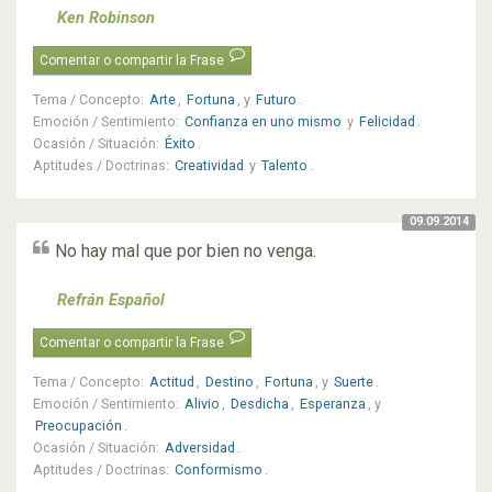
Ken Robinson
Comentar o compartir la Frase
Tema / Concepto
:
Arte
,
Fortuna
, y
Futuro
.
Emoción / Sentimiento
:
Confianza en uno mismo
y
Felicidad
.
Ocasión / Situación
:
Éxito
.
Aptitudes / Doctrinas
:
Creatividad
y
Talento
.
09.09.2014
No hay mal que por bien no venga.
Refrán Español
Comentar o compartir la Frase
Tema / Concepto
:
Actitud
,
Destino
,
Fortuna
, y
Suerte
.
Emoción / Sentimiento
:
Alivio
,
Desdicha
,
Esperanza
, y
Preocupación
.
Ocasión / Situación
:
Adversidad
.
Aptitudes / Doctrinas
:
Conformismo
.