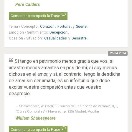
Pere Calders
Comentar o compartir la Frase
Tema / Concepto
:
Corazón
,
Fortuna
, y
Suerte
.
Emoción / Sentimiento
:
Decepción
.
Ocasión / Situación
:
Casualidades
y
Desastre
.
26.04.2014
Si tengo en patrimonio menos gracia que vos; si
arrastro menos amantes en pos de mi; si soy menos
dichosa en el amor, y si, al contrario, tengo la desdicha
de amar sin ser amada, es un infortunio que debe
excitar vuestra compasión antes que vuestro
desprecio.
Shakespeare, W. (1594) "El sueño de una noche de Verano", III, II,
"Obras Completas" (14ava ed., p. 925) Madrid: Aguilar
William Shakespeare
Comentar o compartir la Frase