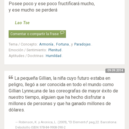
Posee poco y ese poco fructificará mucho,
y ese mucho se perderá
Lao Tse
Comentar o compartir la Frase
Tema / Concepto
:
Armonía
,
Fortuna
, y
Paradojas
.
Emoción / Sentimiento
:
Plenitud
.
Aptitudes / Doctrinas
:
Humildad
.
09.09.2014
La pequeña Gillian, la niña cuyo futuro estaba en
peligro, llegó a ser conocida en todo el mundo como
Gillian Lynne,una de las coreografas de mayor éxito de
nuestro tiempo, alguien que ha hecho disfrutar a
millones de personas y que ha ganado millones de
dólares.
Robinson, K. y Aronica, L. (2009), "El Elemento".pag,22. Barcelona:
Debolsillo ISBN:978-84-9908-390-2